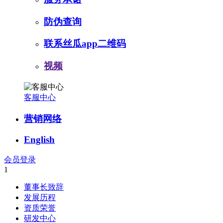
防伪查询
联系丝瓜app二维码
视频
客服中心
营销网络
English
会员登录
1
董事长致辞
发展历程
资质荣誉
研发中心