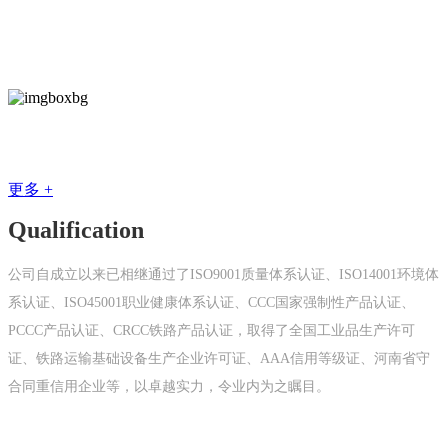
资质荣誉
证书体系
更多 +
Qualification
公司自成立以来已相继通过了ISO9001质量体系认证、ISO14001环境体
系认证、ISO45001职业健康体系认证、CCC国家强制性产品认证、
PCCC产品认证、CRCC铁路产品认证，取得了全国工业品生产许可
证、铁路运输基础设备生产企业许可证、AAA信用等级证、河南省守
合同重信用企业等，以卓越实力，令业内为之瞩目。