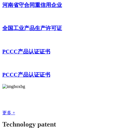
河南省守合同重信用企业
全国工业产品生产许可证
PCCC产品认证证书
PCCC产品认证证书
技术专利
更多 +
Technology patent