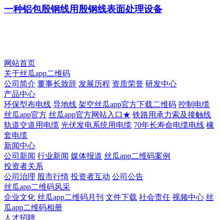
一种铝包殷钢线用殷钢线表面处理设备
资质荣誉
网站首页
关于丝瓜app二维码
公司简介
董事长致辞
发展历程
资质荣誉
研发中心
产品中心
环保型布电线
导地线
架空丝瓜app官方下载二维码
控制电缆
丝瓜app官方
丝瓜app官方网站入口★
铁路用承力索及接触线
轨道交道用电缆
光伏发电系统用电缆
70年长寿命电缆电线
橡
套电缆
新闻中心
公司新闻
行业新闻
媒体报道
丝瓜app二维码案例
投资者关系
公司治理
股市行情
投资者互动
公司公告
丝瓜app二维码风采
企业文化
丝瓜app二维码月刊
文件下载
社会责任
视频中心
丝
瓜app二维码相册
人才招聘