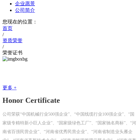
企业愿景
公司简介
您现在的位置：
首页
/
资质荣誉
/
荣誉证书
荣誉证书
更多 +
Honor Certificate
公司荣获“中国机械行业500强企业”、“中国线缆行业100强企业”、“国
家级专精特新小巨人企业”、“国家级绿色工厂”、“国家驰名商标”、“河
南省百强民营企业”、“河南省优秀民营企业”、“河南省制造业头雁企