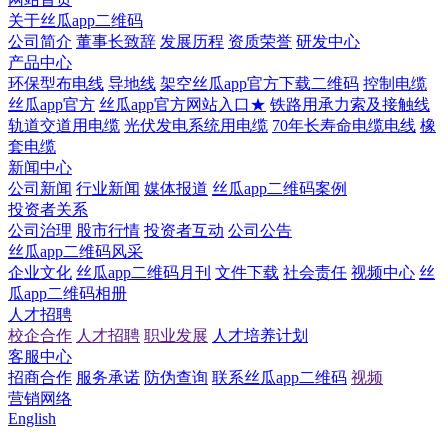
关于丝瓜app二维码
公司简介
董事长致辞
发展历程
资质荣誉
研发中心
产品中心
环保型布电线
导地线
架空丝瓜app官方下载二维码
控制电缆
丝瓜app官方
丝瓜app官方网站入口★
铁路用承力索及接触线
轨道交道用电缆
光伏发电系统用电缆
70年长寿命电缆电线
橡
套电缆
新闻中心
公司新闻
行业新闻
媒体报道
丝瓜app二维码案例
投资者关系
公司治理
股市行情
投资者互动
公司公告
丝瓜app二维码风采
企业文化
丝瓜app二维码月刊
文件下载
社会责任
视频中心
丝
瓜app二维码相册
人才招聘
校企合作
人才招聘
职业发展
人才培养计划
客服中心
招商合作
服务承诺
防伪查询
联系丝瓜app二维码
视频
营销网络
English