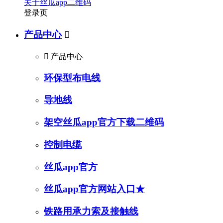
关于丝瓜app二维码
登录页
产品中心


产品中心
环保型布电线
导地线
架空丝瓜app官方下载二维码
控制电缆
丝瓜app官方
丝瓜app官方网站入口★
铁路用承力索及接触线