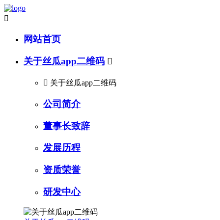

网站首页
关于丝瓜app二维码


关于丝瓜app二维码
公司简介
董事长致辞
发展历程
资质荣誉
研发中心