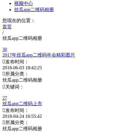
视频中心
丝瓜app二维码相册
您现在的位置：
首页
/
丝瓜app二维码相册
30
2017年丝瓜app二维码年会精彩图片

发布时间：
2018-06-03 18:42:25

所属分类：
丝瓜app二维码相册

关键词：
27
丝瓜app二维码上市

发布时间：
2018-04-24 16:55:42

所属分类：
丝瓜app二维码相册