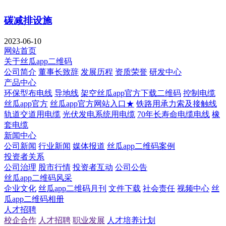
碳减排设施
2023-06-10
网站首页
关于丝瓜app二维码
公司简介
董事长致辞
发展历程
资质荣誉
研发中心
产品中心
环保型布电线
导地线
架空丝瓜app官方下载二维码
控制电缆
丝瓜app官方
丝瓜app官方网站入口★
铁路用承力索及接触线
轨道交道用电缆
光伏发电系统用电缆
70年长寿命电缆电线
橡
套电缆
新闻中心
公司新闻
行业新闻
媒体报道
丝瓜app二维码案例
投资者关系
公司治理
股市行情
投资者互动
公司公告
丝瓜app二维码风采
企业文化
丝瓜app二维码月刊
文件下载
社会责任
视频中心
丝
瓜app二维码相册
人才招聘
校企合作
人才招聘
职业发展
人才培养计划