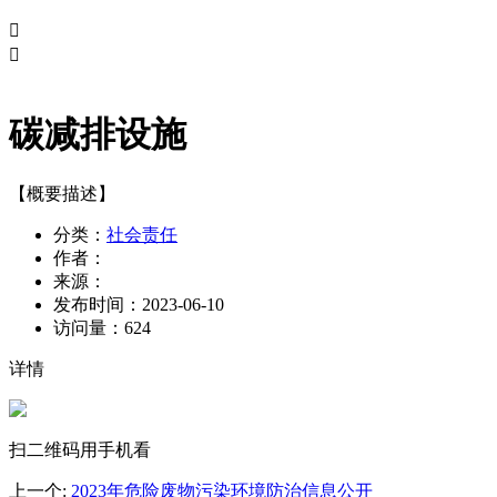


碳减排设施
【概要描述】
分类：
社会责任
作者：
来源：
发布时间：
2023-06-10
访问量：
624
详情
扫二维码用手机看
上一个
:
2023年危险废物污染环境防治信息公开