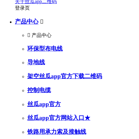
关于丝瓜app二维码
登录页
产品中心


产品中心
环保型布电线
导地线
架空丝瓜app官方下载二维码
控制电缆
丝瓜app官方
丝瓜app官方网站入口★
铁路用承力索及接触线