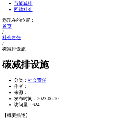
节能减排
回馈社会
您现在的位置：
首页
/
社会责任
/
碳减排设施
碳减排设施
分类：
社会责任
作者：
来源：
发布时间：
2023-06-10
访问量：
624
【概要描述】