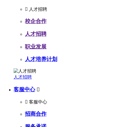

人才招聘
校企合作
人才招聘
职业发展
人才培养计划
人才招聘
客服中心


客服中心
招商合作
服务承诺