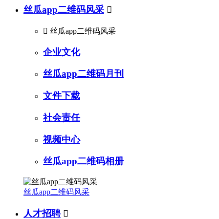
丝瓜app二维码风采


丝瓜app二维码风采
企业文化
丝瓜app二维码月刊
文件下载
社会责任
视频中心
丝瓜app二维码相册
丝瓜app二维码风采
人才招聘
