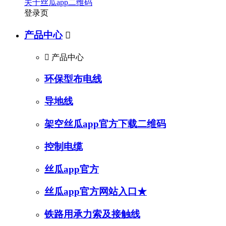
关于丝瓜app二维码
登录页
产品中心


产品中心
环保型布电线
导地线
架空丝瓜app官方下载二维码
控制电缆
丝瓜app官方
丝瓜app官方网站入口★
铁路用承力索及接触线