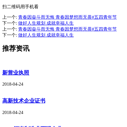
扫二维码用手机看
上一个
:
青春因奋斗而无悔 青春因梦想而无畏#五四青年节
下一个
:
做好人生规划 成就幸福人生
上一个
:
青春因奋斗而无悔 青春因梦想而无畏#五四青年节
下一个
:
做好人生规划 成就幸福人生
推荐资讯
新营业执照
2018-04-24
高新技术企业证书
2018-04-24