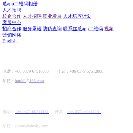
瓜app二维码相册
人才招聘
校企合作
人才招聘
职业发展
人才培养计划
客服中心
招商合作
服务承诺
防伪查询
联系丝瓜app二维码
视频
营销网络
English
国内市场
电话：
+86 0379 67516888
传真：
+86 0379 67512888
邮箱：
hntddl@163.com
海外市场
电话：
+86 0371 60311151
传真：
+86
0371 60311151
邮箱：
admin@ahydjy.com