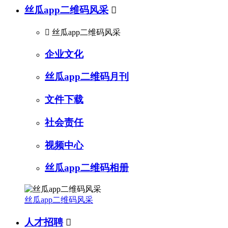
丝瓜app二维码风采


丝瓜app二维码风采
企业文化
丝瓜app二维码月刊
文件下载
社会责任
视频中心
丝瓜app二维码相册
丝瓜app二维码风采
人才招聘
