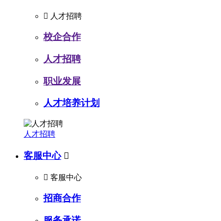

人才招聘
校企合作
人才招聘
职业发展
人才培养计划
人才招聘
客服中心


客服中心
招商合作
服务承诺