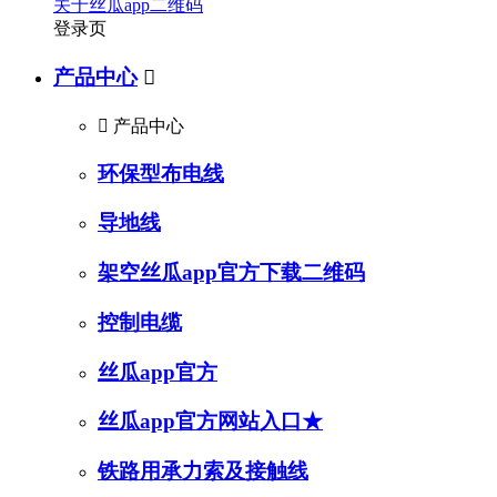
关于丝瓜app二维码
登录页
产品中心


产品中心
环保型布电线
导地线
架空丝瓜app官方下载二维码
控制电缆
丝瓜app官方
丝瓜app官方网站入口★
铁路用承力索及接触线