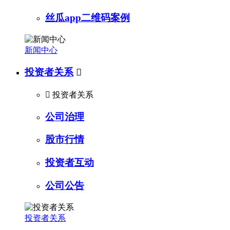
丝瓜app二维码案例
新闻中心
投资者关系


投资者关系
公司治理
股市行情
投资者互动
公司公告
投资者关系