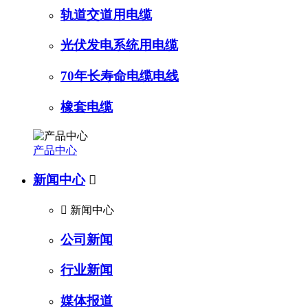
轨道交道用电缆
光伏发电系统用电缆
70年长寿命电缆电线
橡套电缆
产品中心
新闻中心


新闻中心
公司新闻
行业新闻
媒体报道