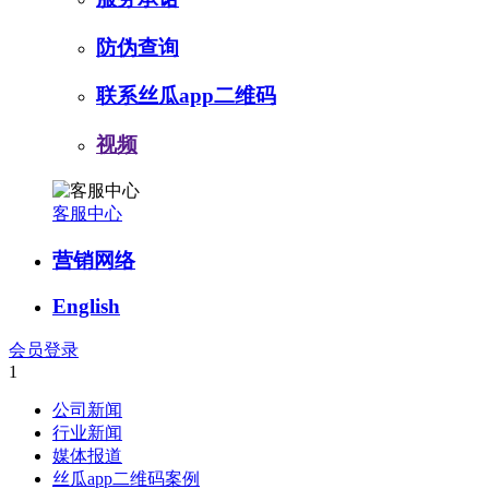
防伪查询
联系丝瓜app二维码
视频
客服中心
营销网络
English
会员登录
1
公司新闻
行业新闻
媒体报道
丝瓜app二维码案例