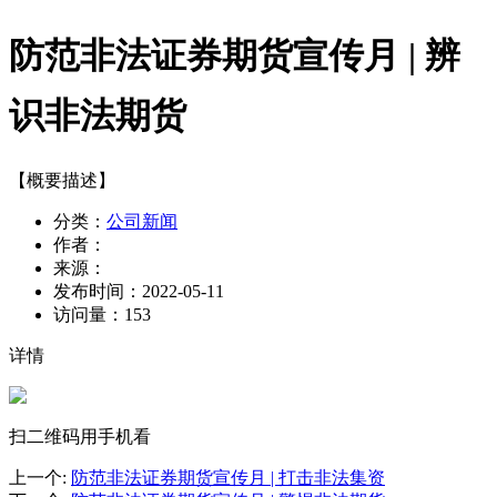
防范非法证券期货宣传月 | 辨
识非法期货
【概要描述】
分类：
公司新闻
作者：
来源：
发布时间：
2022-05-11
访问量：
153
详情
扫二维码用手机看
上一个
:
防范非法证券期货宣传月 | 打击非法集资