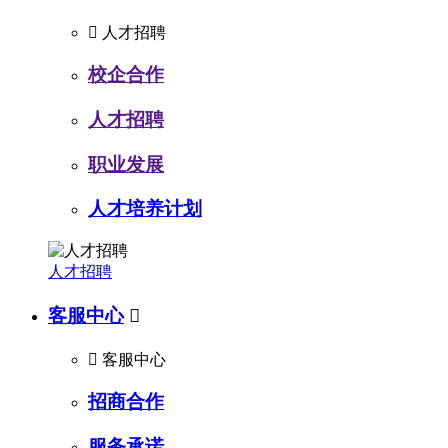

人才招聘
校企合作
人才招聘
职业发展
人才培养计划
人才招聘
客服中心


客服中心
招商合作
服务承诺