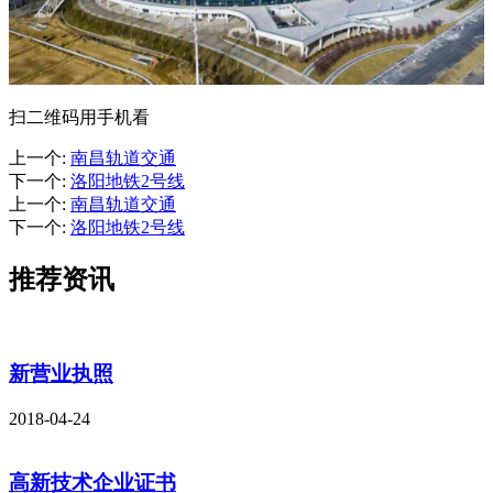
扫二维码用手机看
上一个
:
南昌轨道交通
下一个
:
洛阳地铁2号线
上一个
:
南昌轨道交通
下一个
:
洛阳地铁2号线
推荐资讯
新营业执照
2018-04-24
高新技术企业证书