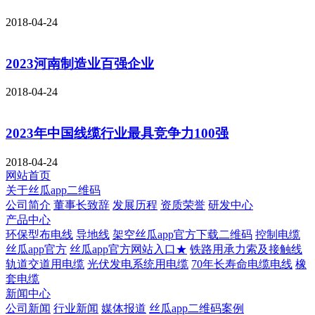
2018-04-24
2023河南制造业百强企业
2018-04-24
2023年中国线缆行业最具竞争力100强
2018-04-24
网站首页
关于丝瓜app二维码
公司简介
董事长致辞
发展历程
资质荣誉
研发中心
产品中心
环保型布电线
导地线
架空丝瓜app官方下载二维码
控制电缆
丝瓜app官方
丝瓜app官方网站入口★
铁路用承力索及接触线
轨道交道用电缆
光伏发电系统用电缆
70年长寿命电缆电线
橡
套电缆
新闻中心
公司新闻
行业新闻
媒体报道
丝瓜app二维码案例