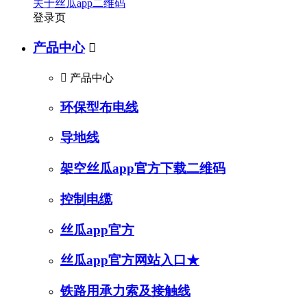
关于丝瓜app二维码
登录页
产品中心


产品中心
环保型布电线
导地线
架空丝瓜app官方下载二维码
控制电缆
丝瓜app官方
丝瓜app官方网站入口★
铁路用承力索及接触线